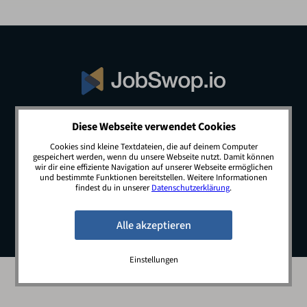
Diese Webseite verwendet Cookies
© 2026 JobSwop.io · All rights reserved.
Cookies sind kleine Textdateien, die auf deinem Computer
gespeichert werden, wenn du unsere Webseite nutzt. Damit können
wir dir eine effiziente Navigation auf unserer Webseite ermöglichen
und bestimmte Funktionen bereitstellen. Weitere Informationen
Blog
Jobs
Newsletter
Kontakt
findest du in unserer
Datenschutzerklärung
.
Preise
Impressum
Datenschutz
Einstellungen