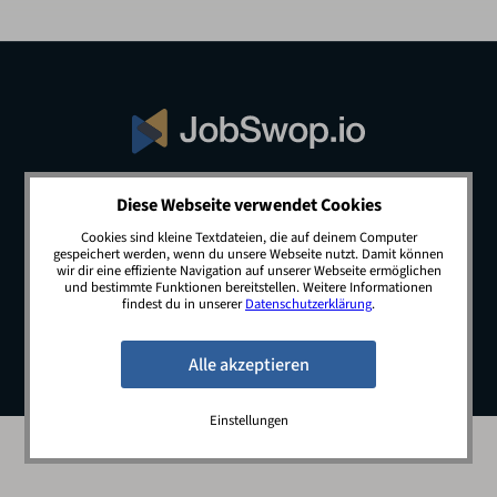
Diese Webseite verwendet Cookies
© 2026 JobSwop.io · All rights reserved.
Cookies sind kleine Textdateien, die auf deinem Computer
gespeichert werden, wenn du unsere Webseite nutzt. Damit können
wir dir eine effiziente Navigation auf unserer Webseite ermöglichen
und bestimmte Funktionen bereitstellen. Weitere Informationen
Blog
Jobs
Newsletter
Kontakt
findest du in unserer
Datenschutzerklärung
.
Preise
Impressum
Datenschutz
Einstellungen