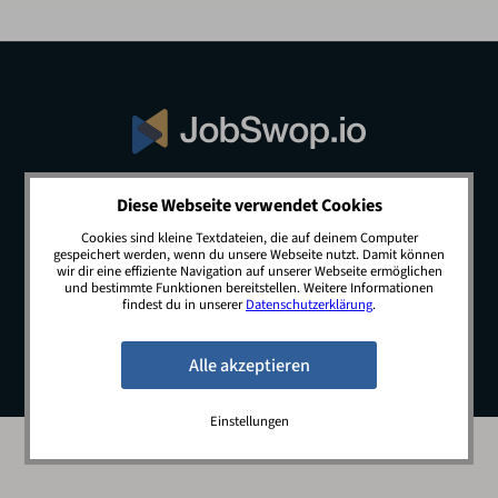
Diese Webseite verwendet Cookies
© 2026 JobSwop.io · All rights reserved.
Cookies sind kleine Textdateien, die auf deinem Computer
gespeichert werden, wenn du unsere Webseite nutzt. Damit können
wir dir eine effiziente Navigation auf unserer Webseite ermöglichen
und bestimmte Funktionen bereitstellen. Weitere Informationen
Blog
Jobs
Newsletter
Kontakt
findest du in unserer
Datenschutzerklärung
.
Preise
Impressum
Datenschutz
Einstellungen