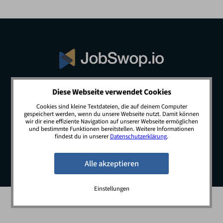
Diese Webseite verwendet Cookies
© 2026 JobSwop.io · All rights reserved.
Cookies sind kleine Textdateien, die auf deinem Computer
gespeichert werden, wenn du unsere Webseite nutzt. Damit können
wir dir eine effiziente Navigation auf unserer Webseite ermöglichen
und bestimmte Funktionen bereitstellen. Weitere Informationen
Blog
Jobs
Newsletter
Kontakt
findest du in unserer
Datenschutzerklärung
.
Preise
Impressum
Datenschutz
Einstellungen