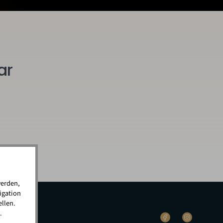
ar
werden,
igation
llen.
.