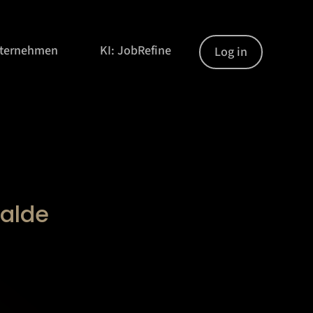
nternehmen
KI: JobRefine
Log in
walde