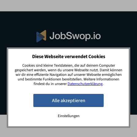
Diese Webseite verwendet Cookies
© 2026 JobSwop.io · All rights reserved.
Cookies sind kleine Textdateien, die auf deinem Computer
gespeichert werden, wenn du unsere Webseite nutzt. Damit können
wir dir eine effiziente Navigation auf unserer Webseite ermöglichen
und bestimmte Funktionen bereitstellen. Weitere Informationen
Blog
Jobs
Newsletter
Kontakt
findest du in unserer
Datenschutzerklärung
.
Preise
Impressum
Datenschutz
Einstellungen