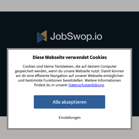
Diese Webseite verwendet Cookies
© 2026 JobSwop.io · All rights reserved.
Cookies sind kleine Textdateien, die auf deinem Computer
gespeichert werden, wenn du unsere Webseite nutzt. Damit können
wir dir eine effiziente Navigation auf unserer Webseite ermöglichen
und bestimmte Funktionen bereitstellen. Weitere Informationen
Blog
Jobs
Newsletter
Kontakt
findest du in unserer
Datenschutzerklärung
.
Preise
Impressum
Datenschutz
Einstellungen