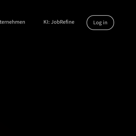
nternehmen
KI: JobRefine
Log in