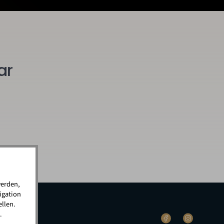
ar
werden,
igation
llen.
.