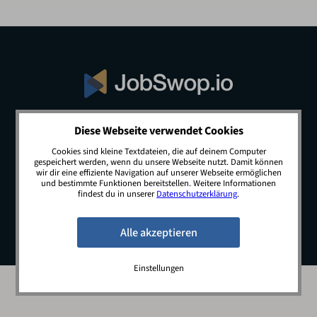
Diese Webseite verwendet Cookies
© 2026 JobSwop.io · All rights reserved.
Cookies sind kleine Textdateien, die auf deinem Computer
gespeichert werden, wenn du unsere Webseite nutzt. Damit können
wir dir eine effiziente Navigation auf unserer Webseite ermöglichen
und bestimmte Funktionen bereitstellen. Weitere Informationen
Blog
Jobs
Newsletter
Kontakt
findest du in unserer
Datenschutzerklärung
.
Preise
Impressum
Datenschutz
Einstellungen