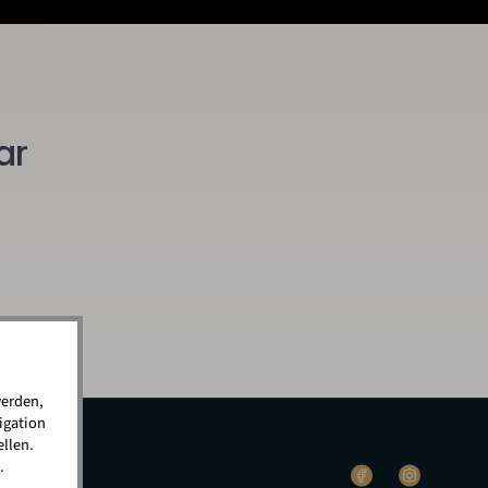
ar
werden,
igation
llen.
.