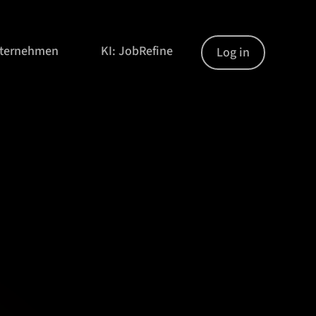
nternehmen
KI: JobRefine
Log in