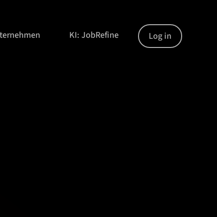
nternehmen
KI: JobRefine
Log in