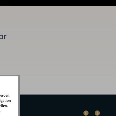
ar
werden,
igation
llen.
.