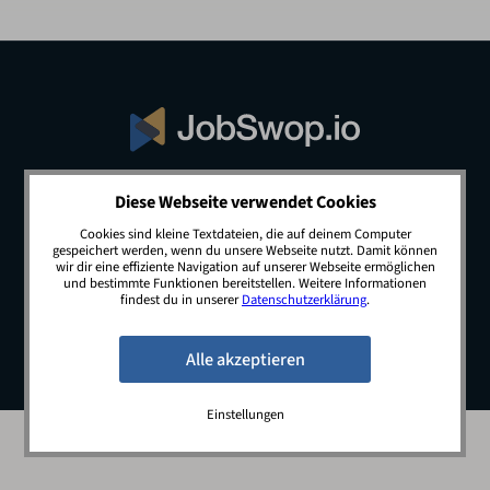
Diese Webseite verwendet Cookies
© 2026 JobSwop.io · All rights reserved.
Cookies sind kleine Textdateien, die auf deinem Computer
gespeichert werden, wenn du unsere Webseite nutzt. Damit können
wir dir eine effiziente Navigation auf unserer Webseite ermöglichen
und bestimmte Funktionen bereitstellen. Weitere Informationen
Blog
Jobs
Newsletter
Kontakt
findest du in unserer
Datenschutzerklärung
.
Preise
Impressum
Datenschutz
Einstellungen