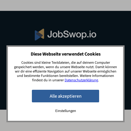
Diese Webseite verwendet Cookies
© 2026 JobSwop.io · All rights reserved.
Cookies sind kleine Textdateien, die auf deinem Computer
gespeichert werden, wenn du unsere Webseite nutzt. Damit können
wir dir eine effiziente Navigation auf unserer Webseite ermöglichen
und bestimmte Funktionen bereitstellen. Weitere Informationen
Blog
Jobs
Newsletter
Kontakt
findest du in unserer
Datenschutzerklärung
.
Preise
Impressum
Datenschutz
Einstellungen