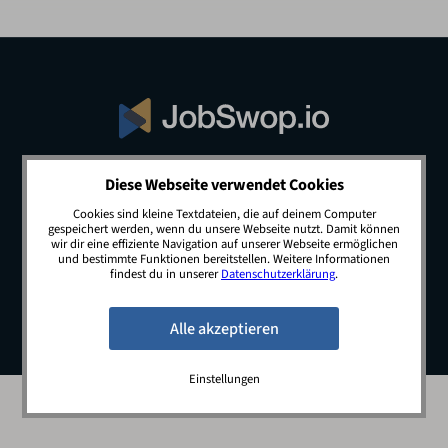
Diese Webseite verwendet Cookies
© 2026 JobSwop.io · All rights reserved.
Cookies sind kleine Textdateien, die auf deinem Computer
gespeichert werden, wenn du unsere Webseite nutzt. Damit können
wir dir eine effiziente Navigation auf unserer Webseite ermöglichen
und bestimmte Funktionen bereitstellen. Weitere Informationen
Blog
Jobs
Newsletter
Kontakt
findest du in unserer
Datenschutzerklärung
.
Preise
Impressum
Datenschutz
Einstellungen