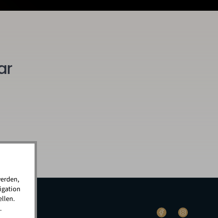
ar
werden,
igation
llen.
.