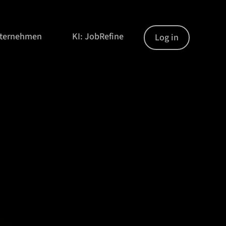
nternehmen
KI: JobRefine
Log in