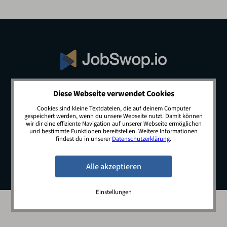
Diese Webseite verwendet Cookies
© 2026 JobSwop.io · All rights reserved.
Cookies sind kleine Textdateien, die auf deinem Computer
gespeichert werden, wenn du unsere Webseite nutzt. Damit können
wir dir eine effiziente Navigation auf unserer Webseite ermöglichen
und bestimmte Funktionen bereitstellen. Weitere Informationen
Blog
Jobs
Newsletter
Kontakt
findest du in unserer
Datenschutzerklärung
.
Preise
Impressum
Datenschutz
Einstellungen