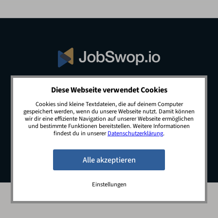
Diese Webseite verwendet Cookies
© 2026 JobSwop.io · All rights reserved.
Cookies sind kleine Textdateien, die auf deinem Computer
gespeichert werden, wenn du unsere Webseite nutzt. Damit können
wir dir eine effiziente Navigation auf unserer Webseite ermöglichen
und bestimmte Funktionen bereitstellen. Weitere Informationen
Blog
Jobs
Newsletter
Kontakt
findest du in unserer
Datenschutzerklärung
.
Preise
Impressum
Datenschutz
Einstellungen