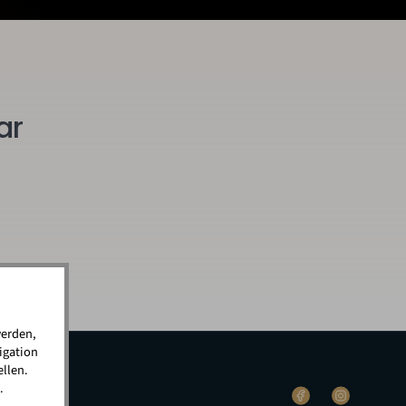
ar
werden,
igation
llen.
.