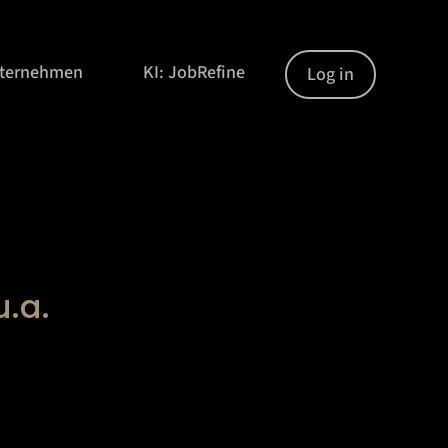
nternehmen
KI: JobRefine
Log in
u.a.