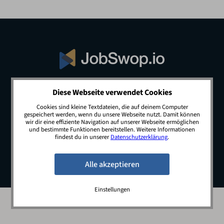
Diese Webseite verwendet Cookies
© 2026 JobSwop.io · All rights reserved.
Cookies sind kleine Textdateien, die auf deinem Computer
gespeichert werden, wenn du unsere Webseite nutzt. Damit können
wir dir eine effiziente Navigation auf unserer Webseite ermöglichen
und bestimmte Funktionen bereitstellen. Weitere Informationen
Blog
Jobs
Newsletter
Kontakt
findest du in unserer
Datenschutzerklärung
.
Preise
Impressum
Datenschutz
Einstellungen