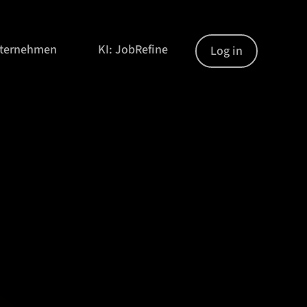
nternehmen
KI: JobRefine
Log in