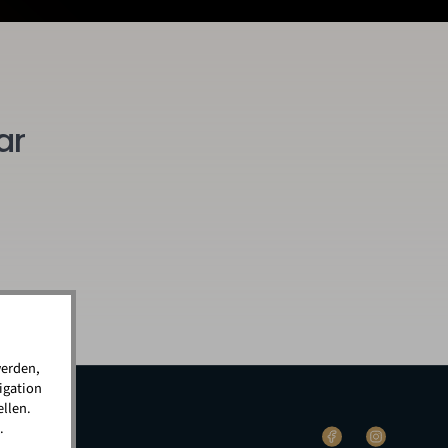
ar
werden,
igation
llen.
.