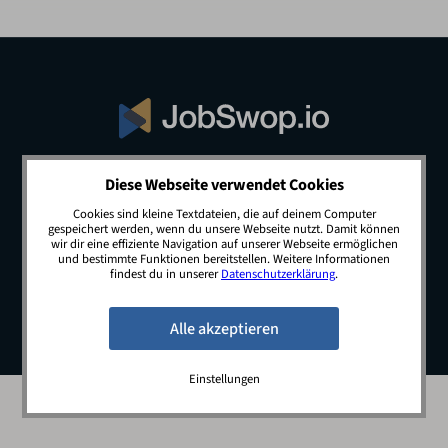
Diese Webseite verwendet Cookies
© 2026 JobSwop.io · All rights reserved.
Cookies sind kleine Textdateien, die auf deinem Computer
gespeichert werden, wenn du unsere Webseite nutzt. Damit können
wir dir eine effiziente Navigation auf unserer Webseite ermöglichen
und bestimmte Funktionen bereitstellen. Weitere Informationen
Blog
Jobs
Newsletter
Kontakt
findest du in unserer
Datenschutzerklärung
.
Preise
Impressum
Datenschutz
Einstellungen