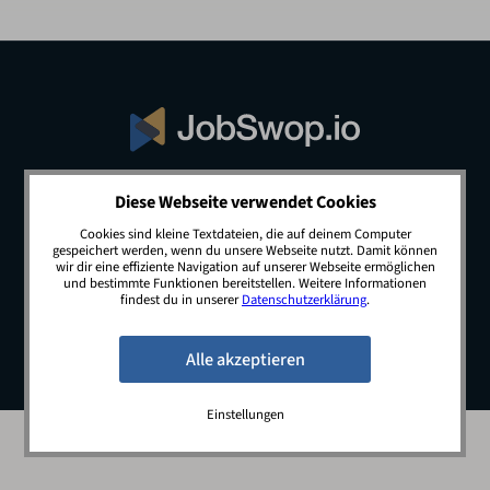
Diese Webseite verwendet Cookies
© 2026 JobSwop.io · All rights reserved.
Cookies sind kleine Textdateien, die auf deinem Computer
gespeichert werden, wenn du unsere Webseite nutzt. Damit können
wir dir eine effiziente Navigation auf unserer Webseite ermöglichen
und bestimmte Funktionen bereitstellen. Weitere Informationen
Blog
Jobs
Newsletter
Kontakt
findest du in unserer
Datenschutzerklärung
.
Preise
Impressum
Datenschutz
Einstellungen