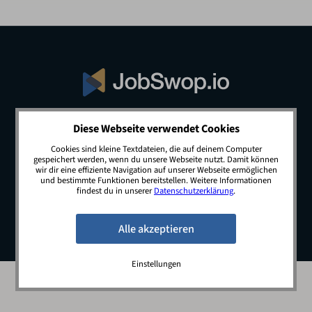
Diese Webseite verwendet Cookies
© 2026 JobSwop.io · All rights reserved.
Cookies sind kleine Textdateien, die auf deinem Computer
gespeichert werden, wenn du unsere Webseite nutzt. Damit können
wir dir eine effiziente Navigation auf unserer Webseite ermöglichen
und bestimmte Funktionen bereitstellen. Weitere Informationen
Blog
Jobs
Newsletter
Kontakt
findest du in unserer
Datenschutzerklärung
.
Preise
Impressum
Datenschutz
Einstellungen