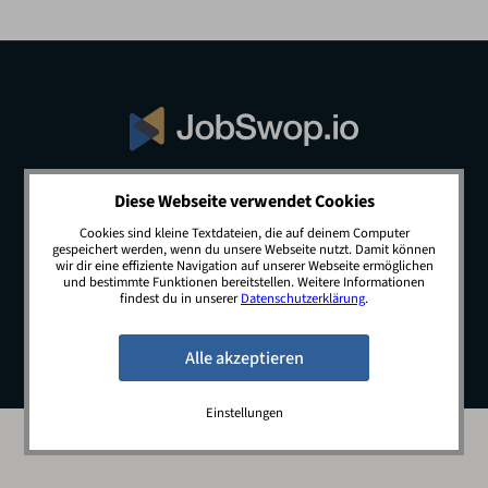
Diese Webseite verwendet Cookies
© 2026 JobSwop.io · All rights reserved.
Cookies sind kleine Textdateien, die auf deinem Computer
gespeichert werden, wenn du unsere Webseite nutzt. Damit können
wir dir eine effiziente Navigation auf unserer Webseite ermöglichen
und bestimmte Funktionen bereitstellen. Weitere Informationen
Blog
Jobs
Newsletter
Kontakt
findest du in unserer
Datenschutzerklärung
.
Preise
Impressum
Datenschutz
Einstellungen