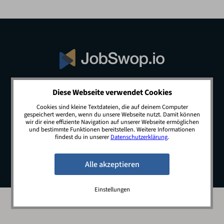
Diese Webseite verwendet Cookies
© 2026 JobSwop.io · All rights reserved.
Cookies sind kleine Textdateien, die auf deinem Computer
gespeichert werden, wenn du unsere Webseite nutzt. Damit können
wir dir eine effiziente Navigation auf unserer Webseite ermöglichen
und bestimmte Funktionen bereitstellen. Weitere Informationen
Blog
Jobs
Newsletter
Kontakt
findest du in unserer
Datenschutzerklärung
.
Preise
Impressum
Datenschutz
Einstellungen