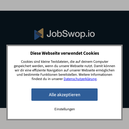
Diese Webseite verwendet Cookies
© 2026 JobSwop.io · All rights reserved.
Cookies sind kleine Textdateien, die auf deinem Computer
gespeichert werden, wenn du unsere Webseite nutzt. Damit können
wir dir eine effiziente Navigation auf unserer Webseite ermöglichen
und bestimmte Funktionen bereitstellen. Weitere Informationen
Blog
Jobs
Newsletter
Kontakt
findest du in unserer
Datenschutzerklärung
.
Preise
Impressum
Datenschutz
Einstellungen