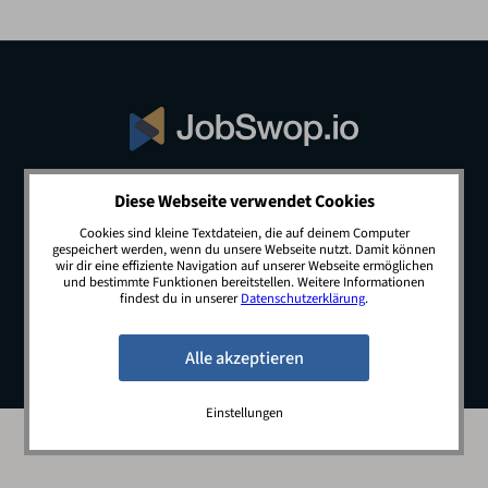
Diese Webseite verwendet Cookies
© 2026 JobSwop.io · All rights reserved.
Cookies sind kleine Textdateien, die auf deinem Computer
gespeichert werden, wenn du unsere Webseite nutzt. Damit können
wir dir eine effiziente Navigation auf unserer Webseite ermöglichen
und bestimmte Funktionen bereitstellen. Weitere Informationen
Blog
Jobs
Newsletter
Kontakt
findest du in unserer
Datenschutzerklärung
.
Preise
Impressum
Datenschutz
Einstellungen