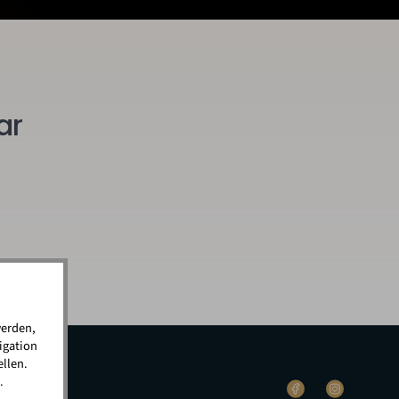
ar
werden,
igation
llen.
.