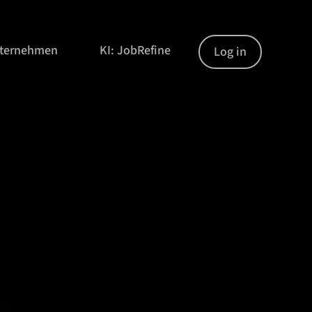
nternehmen
KI: JobRefine
Log in