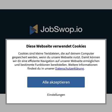
Diese Webseite verwendet Cookies
© 2026 JobSwop.io · All rights reserved.
Cookies sind kleine Textdateien, die auf deinem Computer
gespeichert werden, wenn du unsere Webseite nutzt. Damit können
wir dir eine effiziente Navigation auf unserer Webseite ermöglichen
und bestimmte Funktionen bereitstellen. Weitere Informationen
Blog
Jobs
Newsletter
Kontakt
findest du in unserer
Datenschutzerklärung
.
Preise
Impressum
Datenschutz
Einstellungen