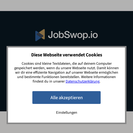
Diese Webseite verwendet Cookies
© 2026 JobSwop.io · All rights reserved.
Cookies sind kleine Textdateien, die auf deinem Computer
gespeichert werden, wenn du unsere Webseite nutzt. Damit können
wir dir eine effiziente Navigation auf unserer Webseite ermöglichen
und bestimmte Funktionen bereitstellen. Weitere Informationen
Blog
Jobs
Newsletter
Kontakt
findest du in unserer
Datenschutzerklärung
.
Preise
Impressum
Datenschutz
Einstellungen