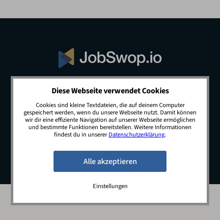
Diese Webseite verwendet Cookies
© 2026 JobSwop.io · All rights reserved.
Cookies sind kleine Textdateien, die auf deinem Computer
gespeichert werden, wenn du unsere Webseite nutzt. Damit können
wir dir eine effiziente Navigation auf unserer Webseite ermöglichen
und bestimmte Funktionen bereitstellen. Weitere Informationen
Blog
Jobs
Newsletter
Kontakt
findest du in unserer
Datenschutzerklärung
.
Preise
Impressum
Datenschutz
Einstellungen