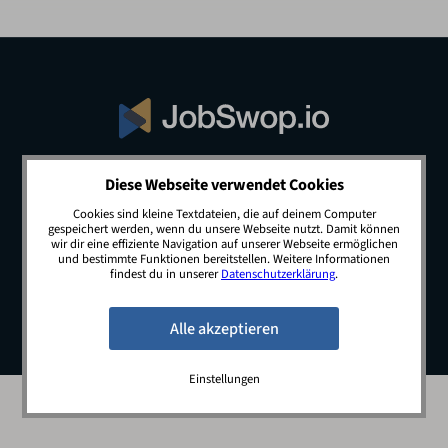
Diese Webseite verwendet Cookies
© 2026 JobSwop.io · All rights reserved.
Cookies sind kleine Textdateien, die auf deinem Computer
gespeichert werden, wenn du unsere Webseite nutzt. Damit können
wir dir eine effiziente Navigation auf unserer Webseite ermöglichen
und bestimmte Funktionen bereitstellen. Weitere Informationen
Blog
Jobs
Newsletter
Kontakt
findest du in unserer
Datenschutzerklärung
.
Preise
Impressum
Datenschutz
Einstellungen