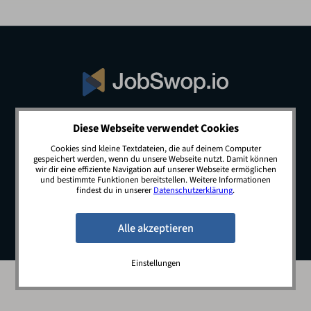
Diese Webseite verwendet Cookies
© 2026 JobSwop.io · All rights reserved.
Cookies sind kleine Textdateien, die auf deinem Computer
gespeichert werden, wenn du unsere Webseite nutzt. Damit können
wir dir eine effiziente Navigation auf unserer Webseite ermöglichen
und bestimmte Funktionen bereitstellen. Weitere Informationen
Blog
Jobs
Newsletter
Kontakt
findest du in unserer
Datenschutzerklärung
.
Preise
Impressum
Datenschutz
Einstellungen