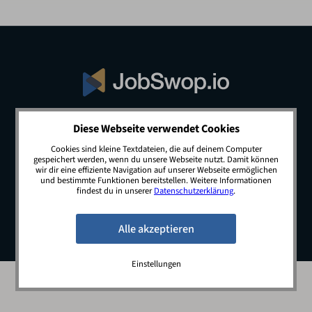
Diese Webseite verwendet Cookies
© 2026 JobSwop.io · All rights reserved.
Cookies sind kleine Textdateien, die auf deinem Computer
gespeichert werden, wenn du unsere Webseite nutzt. Damit können
wir dir eine effiziente Navigation auf unserer Webseite ermöglichen
und bestimmte Funktionen bereitstellen. Weitere Informationen
Blog
Jobs
Newsletter
Kontakt
findest du in unserer
Datenschutzerklärung
.
Preise
Impressum
Datenschutz
Einstellungen