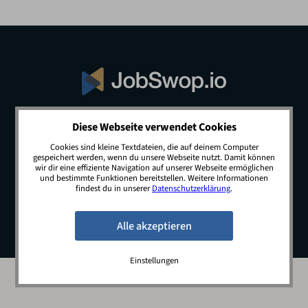
Diese Webseite verwendet Cookies
© 2026 JobSwop.io · All rights reserved.
Cookies sind kleine Textdateien, die auf deinem Computer
gespeichert werden, wenn du unsere Webseite nutzt. Damit können
wir dir eine effiziente Navigation auf unserer Webseite ermöglichen
und bestimmte Funktionen bereitstellen. Weitere Informationen
Blog
Jobs
Newsletter
Kontakt
findest du in unserer
Datenschutzerklärung
.
Preise
Impressum
Datenschutz
Einstellungen