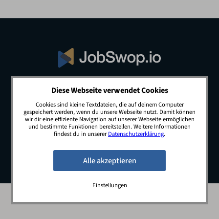
Diese Webseite verwendet Cookies
© 2026 JobSwop.io · All rights reserved.
Cookies sind kleine Textdateien, die auf deinem Computer
gespeichert werden, wenn du unsere Webseite nutzt. Damit können
wir dir eine effiziente Navigation auf unserer Webseite ermöglichen
und bestimmte Funktionen bereitstellen. Weitere Informationen
Blog
Jobs
Newsletter
Kontakt
findest du in unserer
Datenschutzerklärung
.
Preise
Impressum
Datenschutz
Einstellungen