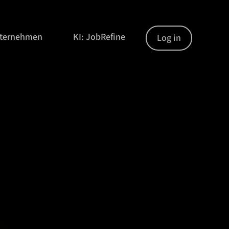
nternehmen
KI: JobRefine
Log in