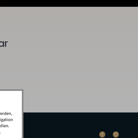
ar
werden,
igation
llen.
.