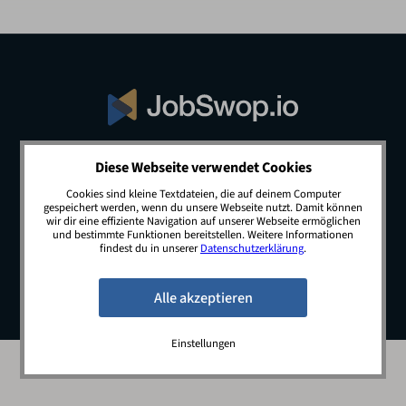
Diese Webseite verwendet Cookies
© 2026 JobSwop.io · All rights reserved.
Cookies sind kleine Textdateien, die auf deinem Computer
gespeichert werden, wenn du unsere Webseite nutzt. Damit können
wir dir eine effiziente Navigation auf unserer Webseite ermöglichen
und bestimmte Funktionen bereitstellen. Weitere Informationen
Blog
Jobs
Newsletter
Kontakt
findest du in unserer
Datenschutzerklärung
.
Preise
Impressum
Datenschutz
Einstellungen