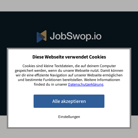
Diese Webseite verwendet Cookies
© 2026 JobSwop.io · All rights reserved.
Cookies sind kleine Textdateien, die auf deinem Computer
gespeichert werden, wenn du unsere Webseite nutzt. Damit können
wir dir eine effiziente Navigation auf unserer Webseite ermöglichen
und bestimmte Funktionen bereitstellen. Weitere Informationen
Blog
Jobs
Newsletter
Kontakt
findest du in unserer
Datenschutzerklärung
.
Preise
Impressum
Datenschutz
Einstellungen