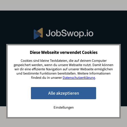
Diese Webseite verwendet Cookies
© 2026 JobSwop.io · All rights reserved.
Cookies sind kleine Textdateien, die auf deinem Computer
gespeichert werden, wenn du unsere Webseite nutzt. Damit können
wir dir eine effiziente Navigation auf unserer Webseite ermöglichen
und bestimmte Funktionen bereitstellen. Weitere Informationen
Blog
Jobs
Newsletter
Kontakt
findest du in unserer
Datenschutzerklärung
.
Preise
Impressum
Datenschutz
Einstellungen