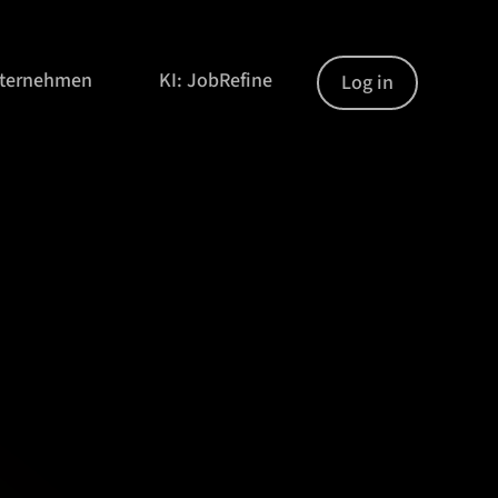
nternehmen
KI: JobRefine
Log in