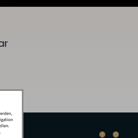
ar
werden,
igation
llen.
.