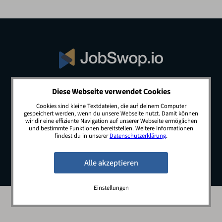
Diese Webseite verwendet Cookies
© 2026 JobSwop.io · All rights reserved.
Cookies sind kleine Textdateien, die auf deinem Computer
gespeichert werden, wenn du unsere Webseite nutzt. Damit können
wir dir eine effiziente Navigation auf unserer Webseite ermöglichen
und bestimmte Funktionen bereitstellen. Weitere Informationen
Blog
Jobs
Newsletter
Kontakt
findest du in unserer
Datenschutzerklärung
.
Preise
Impressum
Datenschutz
Einstellungen