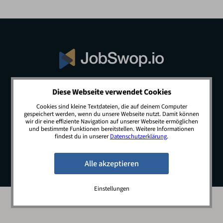
Diese Webseite verwendet Cookies
© 2026 JobSwop.io · All rights reserved.
Cookies sind kleine Textdateien, die auf deinem Computer
gespeichert werden, wenn du unsere Webseite nutzt. Damit können
wir dir eine effiziente Navigation auf unserer Webseite ermöglichen
und bestimmte Funktionen bereitstellen. Weitere Informationen
Blog
Jobs
Newsletter
Kontakt
findest du in unserer
Datenschutzerklärung
.
Preise
Impressum
Datenschutz
Einstellungen