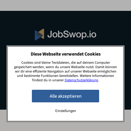
Diese Webseite verwendet Cookies
© 2026 JobSwop.io · All rights reserved.
Cookies sind kleine Textdateien, die auf deinem Computer
gespeichert werden, wenn du unsere Webseite nutzt. Damit können
wir dir eine effiziente Navigation auf unserer Webseite ermöglichen
und bestimmte Funktionen bereitstellen. Weitere Informationen
Blog
Jobs
Newsletter
Kontakt
findest du in unserer
Datenschutzerklärung
.
Preise
Impressum
Datenschutz
Einstellungen