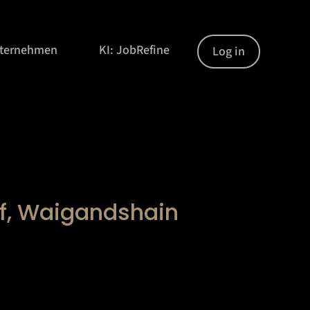
nternehmen
KI: JobRefine
Log in
f, Waigandshain