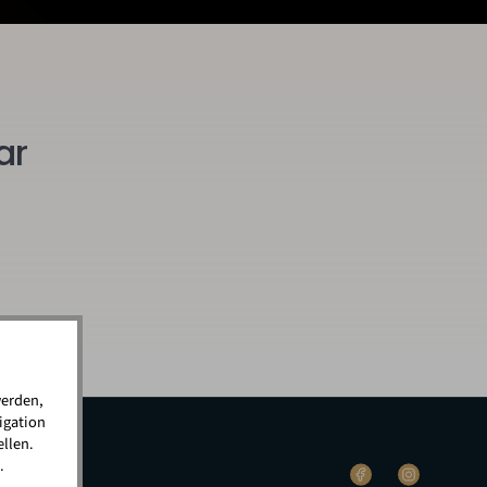
ar
werden,
igation
llen.
.