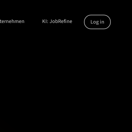
nternehmen
KI: JobRefine
Log in