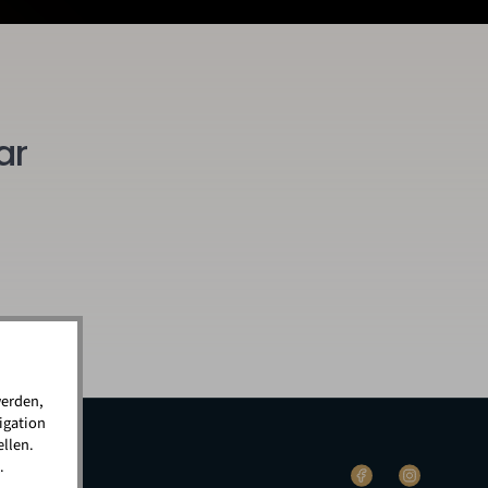
ar
werden,
igation
llen.
.