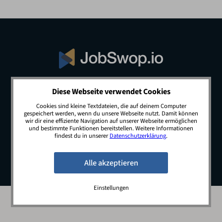
Diese Webseite verwendet Cookies
© 2026 JobSwop.io · All rights reserved.
Cookies sind kleine Textdateien, die auf deinem Computer
gespeichert werden, wenn du unsere Webseite nutzt. Damit können
wir dir eine effiziente Navigation auf unserer Webseite ermöglichen
und bestimmte Funktionen bereitstellen. Weitere Informationen
Blog
Jobs
Newsletter
Kontakt
findest du in unserer
Datenschutzerklärung
.
Preise
Impressum
Datenschutz
Einstellungen