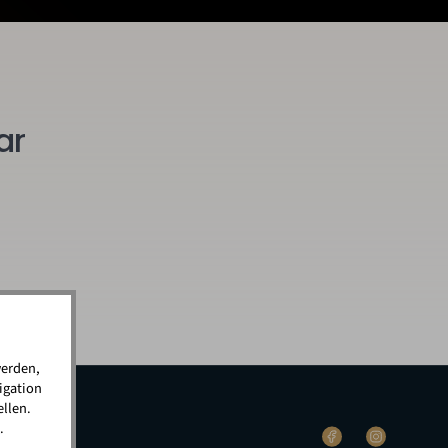
ar
werden,
igation
llen.
.