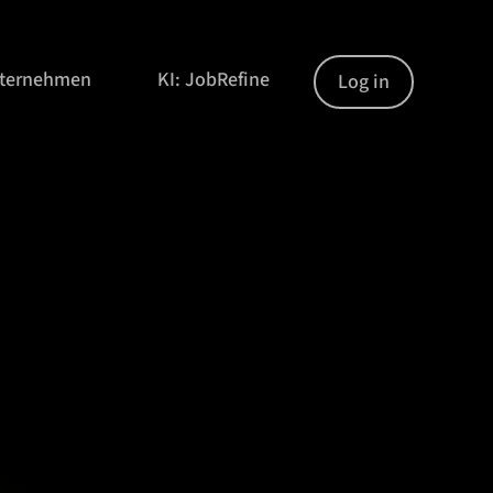
nternehmen
KI: JobRefine
Log in