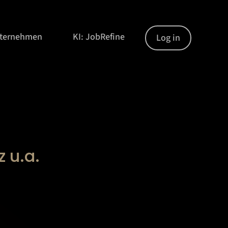
nternehmen
KI: JobRefine
Log in
z u.a.