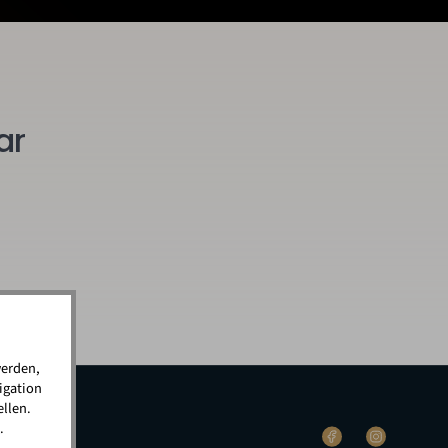
ar
werden,
igation
llen.
.