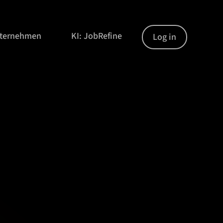
nternehmen
KI: JobRefine
Log in