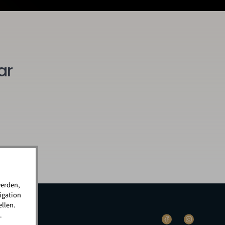
ar
werden,
igation
llen.
.